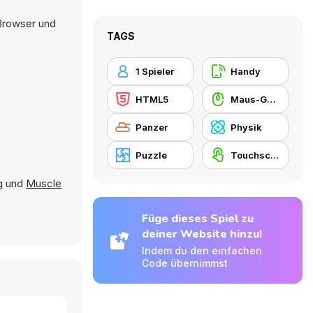
 Browser und
TAGS
1 Spieler
Handy
HTML5
Maus-Geschicklichkeit
Panzer
Physik
Puzzle
Touchscreen
g
und
Muscle
Füge dieses Spiel zu
deiner Website hinzu!
Indem du den einfachen
Code übernimmst