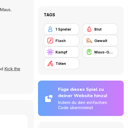
 Maus.
TAGS
1 Spieler
Blut
Flash
Gewalt
Kampf
Maus-Geschicklichkeit
Töten
nd
Kick the
Füge dieses Spiel zu
deiner Website hinzu!
Indem du den einfachen
Code übernimmst