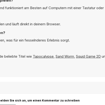
pielen?
und funktioniert am Besten auf Computern mit einer Tastatur oder
en und läuft direkt in deinem Browser.
en?
en, was für ein fesselnderes Erlebnis sorgt.
de beliebte Titel wie
Tapocalypse
,
Sand Worm
,
Squid Game 2D
u
r melden Sie sich an, um einen Kommentar zu schreiben