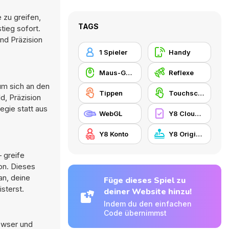
 zu greifen,
TAGS
tieg sofort.
nd Präzision
1 Spieler
Handy
Maus-Geschicklichkeit
Reflexe
 um sich an den
Tippen
Touchscreen
d, Präzision
egie statt aus
WebGL
Y8 Cloud Save
Y8 Konto
Y8 Originals
 greife
on. Dieses
an, deine
Füge dieses Spiel zu
sterst.
deiner Website hinzu!
Indem du den einfachen
Code übernimmst
owser und