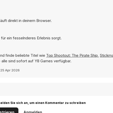
äuft direkt in deinem Browser.
für ein fesselnderes Erlebnis sorgt.
nd finde beliebte Titel wie
Top Shootout: The Pirate Ship
,
Stickma
 alle sind sofort auf Y8 Games verfügbar.
t
25 Apr 2026
r melden Sie sich an, um einen Kommentar zu schreiben
strieren
Anmelden