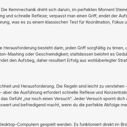
l. Die Kernmechanik dreht sich darum, im perfekten Moment Steine
ng und schnelle Reflexe; verpasst man einen Griff, endet der Aufs
hrung, was es zu einem klassischen Test für Koordination, Fokus u
Die Herausforderung besteht darin, jeden Griff sorgfältig zu timen,
tton-Mashing oder Geschwindigkeit; stattdessen belohnt es Gedul
det den Aufstieg, daher resultiert Erfolg aus wohlüberlegter Strat
chheit und Herausforderung. Die Regeln sind leicht zu verstehen –
– aber die Ausführung erfordert schnelle Reflexe und Konzentrati
 das Gefühl „nur noch einen Versuch“. Jeder Versuch spornt dich 
nswert und befriedigend macht, wenn du die perfekte Abfolge mei
Desktop-Computern gespielt werden. Es funktioniert direkt im Br