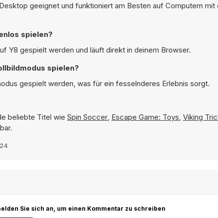
Desktop geeignet und funktioniert am Besten auf Computern mit e
enlos spielen?
f Y8 gespielt werden und läuft direkt in deinem Browser.
llbildmodus spielen?
dus gespielt werden, was für ein fesselnderes Erlebnis sorgt.
e beliebte Titel wie
Spin Soccer
,
Escape Game: Toys
,
Viking Tri
bar.
024
r melden Sie sich an, um einen Kommentar zu schreiben