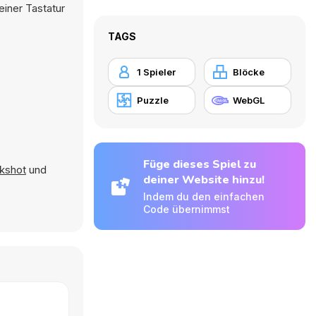
iner Tastatur
TAGS
1 Spieler
Blöcke
Puzzle
WebGL
Füge dieses Spiel zu
ckshot
und
deiner Website hinzu!
Indem du den einfachen
Code übernimmst