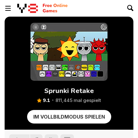
Sprunki Retake
9.1
811,445 mal gespielt
IM VOLLBILDMODUS SPIELEN