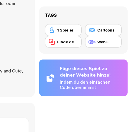
tur oder
TAGS
1 Spieler
Cartoons
Finde den Unterschied
WebGL
Füge dieses Spiel zu
y and Cute
,
deiner Website hinzu!
Indem du den einfachen
Code übernimmst