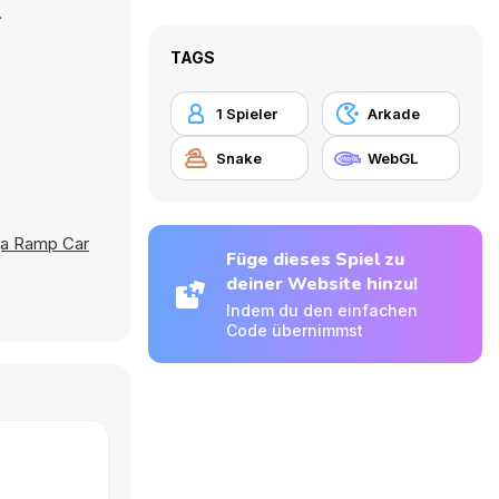
.
TAGS
1 Spieler
Arkade
Snake
WebGL
a Ramp Car
Füge dieses Spiel zu
deiner Website hinzu!
Indem du den einfachen
Code übernimmst