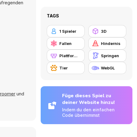
aufregenden
TAGS
1 Spieler
3D
Fallen
Hindernis
Plattformen
Springen
Tier
WebGL
roomer
und
Füge dieses Spiel zu
deiner Website hinzu!
Indem du den einfachen
Code übernimmst