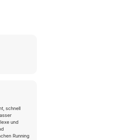
t, schnell
Wasser
flexe und
nd
achen Running