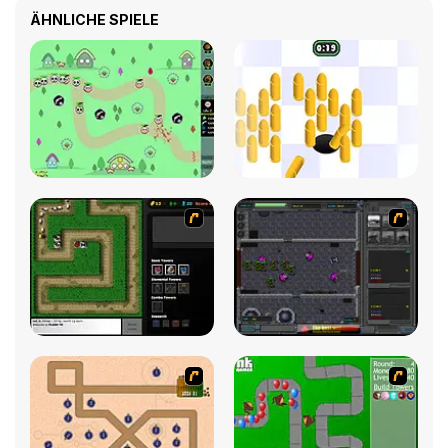
ÄHNLICHE SPIELE