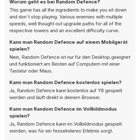
Worum geht es bei Random Defence?
This game has all the ingredients to make you sit down
and don´t stop playing. Various enemies with multiple
speeds, well thought out upgrade paths for all of the
respective towers and an excellent difficulty curve.
Kann man Random Defence auf einem Mobilgerät
spielen?
Nein, Random Defence ist nur für den Desktop geeignet
und funktioniert am Besten auf Computern mit einer
Tastatur oder Maus.
Kann man Random Defence kostenlos spielen?
Ja, Random Defence kann kostenlos auf Y8 gespielt
werden und läuft direkt in deinem Browser.
Kann man Random Defence im Vollbildmodus
spielen?
Ja, Random Defence kann im Vollbildmodus gespielt
werden, was für ein fesselnderes Erlebnis sorgt.