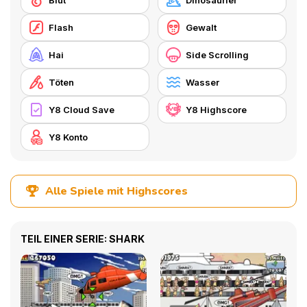
Blut
Dinosaurier
Flash
Gewalt
Hai
Side Scrolling
Töten
Wasser
Y8 Cloud Save
Y8 Highscore
Y8 Konto
Alle Spiele mit Highscores
TEIL EINER SERIE: SHARK