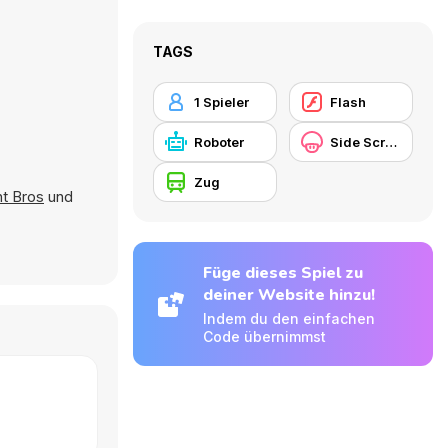
TAGS
1 Spieler
Flash
Roboter
Side Scrolling
Zug
ht Bros
und
Füge dieses Spiel zu
deiner Website hinzu!
Indem du den einfachen
Code übernimmst