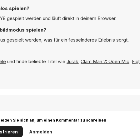
nlos spielen?
f Y8 gespielt werden und läuft direkt in deinem Browser.
llbildmodus spielen?
dus gespielt werden, was für ein fesselnderes Erlebnis sorgt.
ele
und finde beliebte Titel wie
Jurak
,
Clam Man 2: Open Mic
,
Fig
r melden Sie sich an, um einen Kommentar zu schreiben
strieren
Anmelden