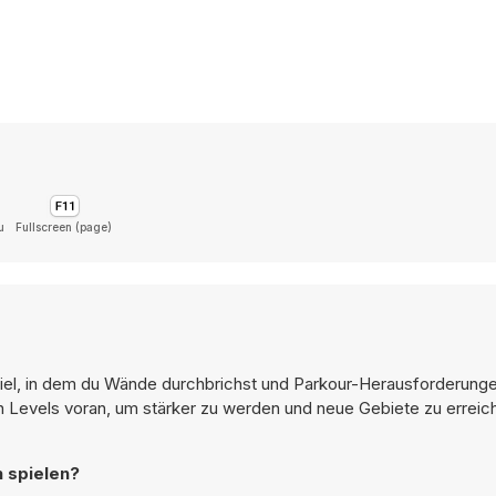
u
Fullscreen (page)
iel, in dem du Wände durchbrichst und Parkour-Herausforderunge
Levels voran, um stärker zu werden und neue Gebiete zu erreich
 spielen?