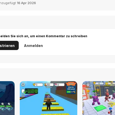
inzugefügt
16 Apr 2026
r melden Sie sich an, um einen Kommentar zu schreiben
strieren
Anmelden