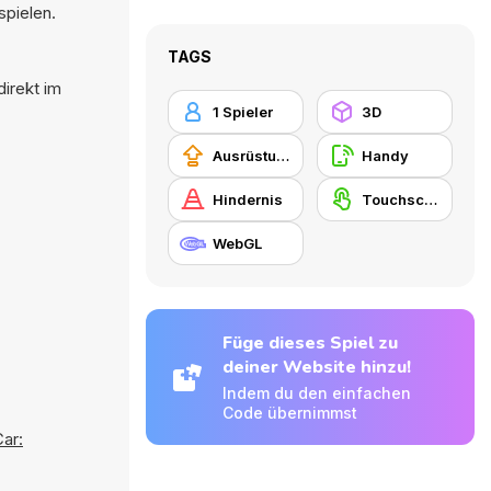
spielen.
TAGS
irekt im
1 Spieler
3D
Ausrüstungs-Upgrade kaufen
Handy
Hindernis
Touchscreen
WebGL
Füge dieses Spiel zu
deiner Website hinzu!
Indem du den einfachen
Code übernimmst
Car: