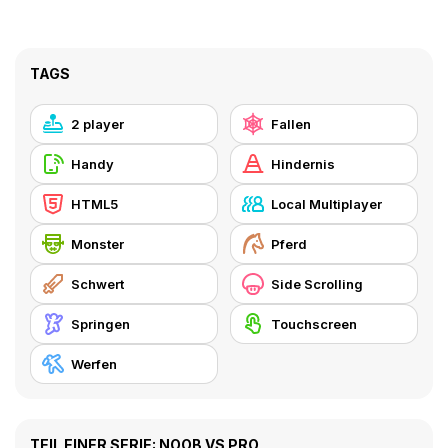
TAGS
2 player
Fallen
Handy
Hindernis
HTML5
Local Multiplayer
Monster
Pferd
Schwert
Side Scrolling
Springen
Touchscreen
Werfen
TEIL EINER SERIE: NOOB VS PRO