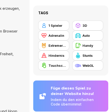
ck erzeugen,
TAGS
1 Spieler
3D
im Browser
Adrenalin
Auto
Extremer Sport
Handy
reiheit,
Hindernis
Stunts
Touchscreen
WebGL
Füge dieses Spiel zu
deiner Website hinzu!
Indem du den einfachen
Code übernimmst
und
Hoop