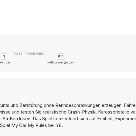
[TAB] - PAUSE MENU
ext car
Fullscreen (page)
Stunts und Zerstörung ohne Rennbeschränkungen erzeugen. Fahren 
isse und testen Sie realistische Crash-Physik. Karosserieteile ve
tößen lösen. Das Spiel konzentriert sich auf Freiheit, Experime
 Spiel My Car My Rules bei Y8.