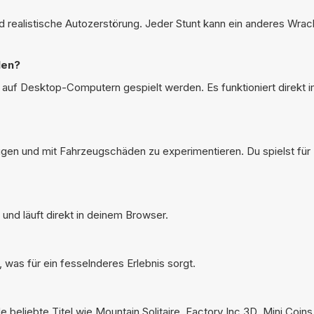
d realistische Autozerstörung. Jeder Stunt kann ein anderes Wra
len?
 auf Desktop-Computern gespielt werden. Es funktioniert direkt 
ugen und mit Fahrzeugschäden zu experimentieren. Du spielst für F
und läuft direkt in deinem Browser.
was für ein fesselnderes Erlebnis sorgt.
e beliebte Titel wie
Mountain Solitaire
,
Factory Inc 3D
,
Mini Coins