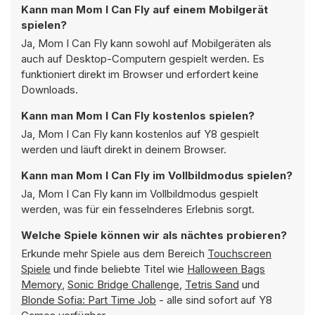
Kann man Mom I Can Fly auf einem Mobilgerät
spielen?
Ja, Mom I Can Fly kann sowohl auf Mobilgeräten als
auch auf Desktop-Computern gespielt werden. Es
funktioniert direkt im Browser und erfordert keine
Downloads.
Kann man Mom I Can Fly kostenlos spielen?
Ja, Mom I Can Fly kann kostenlos auf Y8 gespielt
werden und läuft direkt in deinem Browser.
Kann man Mom I Can Fly im Vollbildmodus spielen?
Ja, Mom I Can Fly kann im Vollbildmodus gespielt
werden, was für ein fesselnderes Erlebnis sorgt.
Welche Spiele können wir als nächtes probieren?
Erkunde mehr Spiele aus dem Bereich
Touchscreen
Spiele
und finde beliebte Titel wie
Halloween Bags
Memory
,
Sonic Bridge Challenge
,
Tetris Sand
und
Blonde Sofia: Part Time Job
- alle sind sofort auf Y8