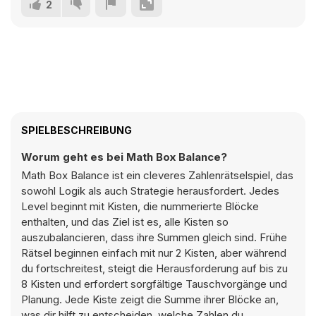
2
SPIELBESCHREIBUNG
Worum geht es bei Math Box Balance?
Math Box Balance ist ein cleveres Zahlenrätselspiel, das
sowohl Logik als auch Strategie herausfordert. Jedes
Level beginnt mit Kisten, die nummerierte Blöcke
enthalten, und das Ziel ist es, alle Kisten so
auszubalancieren, dass ihre Summen gleich sind. Frühe
Rätsel beginnen einfach mit nur 2 Kisten, aber während
du fortschreitest, steigt die Herausforderung auf bis zu
8 Kisten und erfordert sorgfältige Tauschvorgänge und
Planung. Jede Kiste zeigt die Summe ihrer Blöcke an,
was dir hilft zu entscheiden, welche Zahlen du