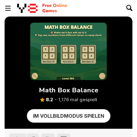
Math Box Balance
8.2
1,176 mal gespielt
IM VOLLBILDMODUS SPIELEN