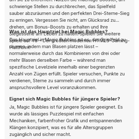
schwierige Stellen zu durchbrechen, das Spielfeld
sauber abzuräumen und den perfekten Drei-Sterne-Sieg
zu erringen. Vergessen Sie nicht, am Glücksrad zu
drehen, um Bonus-Boosts zu erhalten und Ihre
Was ist das Hauptziel bei Magic Bubbles?
Siegesserie am Leben zu halten! Spielen Sie weitere
Das Hauptziel in Magic Bubbles ist es, das Spielfeld zu
Spiele auf Y8 – Der größten modernen HTML5-Gaming-
räumen, indem man Blasen platzen lässt –
Plattform!
normalerweise durch das Kombinieren von drei oder
mehr Blasen derselben Farbe – während man
spezifische Levelziele innerhalb einer begrenzten
Anzahl von Zügen erfüllt. Spieler versuchen, Punkte zu
verdienen, Sterne zu sammeln und durch immer
anspruchsvollere Level voranzukommen.
Eignet sich Magic Bubbles für jüngere Spieler?
Ja, Magic Bubbles ist für jüngere Spieler geeignet. Es
wurde als lässiges Puzzlespiel mit einfachen
Mechaniken, farbenfroher Grafik und entspannenden
Klängen konzipiert, was es für alle Altersgruppen
zugänglich und sicher macht.