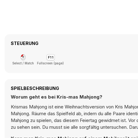
STEUERUNG
Select / Match
Fullscreen (page)
SPIELBESCHREIBUNG
Worum geht es bei Kris-mas Mahjong?
Krismas Mahjong ist eine Weihnachtsversion von Kris Mahjon
Mahjong. Räume das Spielfeld ab, indem du alle Paare ident
Mahjong zu spielen, das diesem Feiertag gewidmet ist. Vor
zu sehen sein. Du musst sie alle sorgfältig untersuchen. Dar