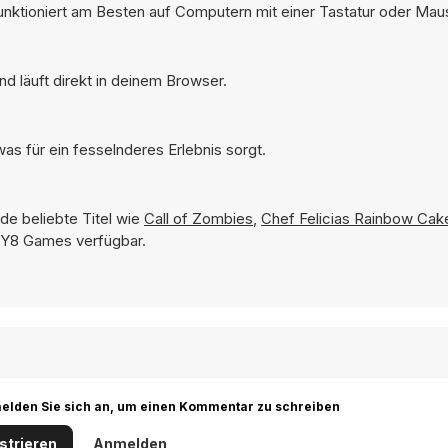
funktioniert am Besten auf Computern mit einer Tastatur oder Mau
d läuft direkt in deinem Browser.
as für ein fesselnderes Erlebnis sorgt.
de beliebte Titel wie
Call of Zombies
,
Chef Felicias Rainbow Cak
f Y8 Games verfügbar.
r melden Sie sich an, um einen Kommentar zu schreiben
strieren
Anmelden