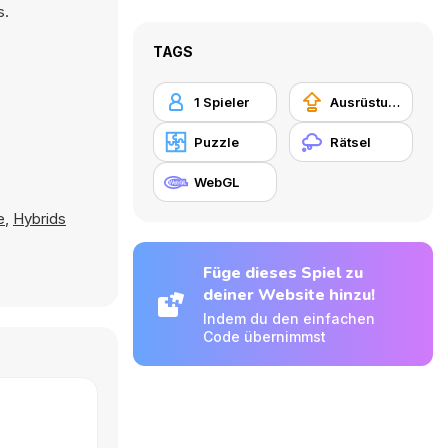
s.
TAGS
1 Spieler
Ausrüstungs-Upgrade kaufen
Puzzle
Rätsel
WebGL
e
,
Hybrids
Füge dieses Spiel zu
deiner Website hinzu!
Indem du den einfachen
Code übernimmst