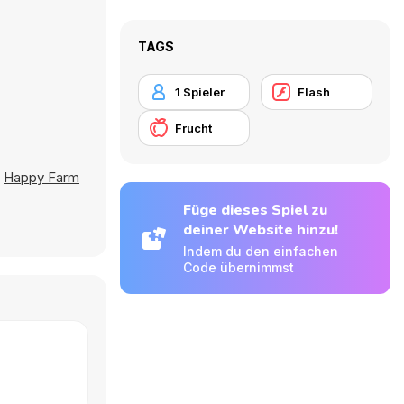
TAGS
1 Spieler
Flash
Frucht
,
Happy Farm
Füge dieses Spiel zu
deiner Website hinzu!
Indem du den einfachen
Code übernimmst