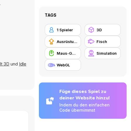
.
TAGS
1 Spieler
3D
Ausrüstungs-Upgrade kaufen
Fisch
Maus-Geschicklichkeit
Simulation
It 3D
und
Idle
WebGL
Füge dieses Spiel zu
deiner Website hinzu!
Indem du den einfachen
Code übernimmst