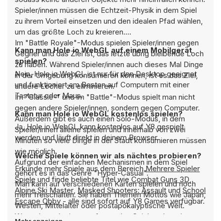
Spieler/innen müssen die Echtzeit-Physik in dem Spiel
zu ihrem Vorteil einsetzen und den idealen Pfad wählen,
um das größte Loch zu kreieren.
Im "Battle Royale"-Modus spielen Spieler/innen gegen
Kann man Hole io WebGL auf einem Mobilgerät
Gegner und das Ziel ist, das letzte übrig bleibende Loch
spielen?
zu haben. Während Spieler/innen auch dieses Mal Dinge
Nein, Hole io WebGL ist nur für den Desktop geeignet
in der Umgebung konsumieren können, ist es das Ziel,
und funktioniert am Besten auf Computern mit einer
andere Löcher zu eliminieren.
Tastatur oder Maus.
Im "Classic-" und im "Battle"-Modus spielt man nicht
gegen andere Spieler/innen, sondern gegen Computer.
Kann man Hole io WebGL kostenlos spielen?
Außerdem gibt es auch einen Solo-Modus, in dem
Ja, Hole io WebGL kann kostenlos auf Y8 gespielt
Spieler/innen alleine spielen und innerhalb von zwei
werden und läuft direkt in deinem Browser.
Minuten so viele Dinge in der Stadt konsumieren müssen
wie möglich.
Welche Spiele können wir als nächtes probieren?
Aufgrund der einfachen Mechanismen in dem Spiel
Erkunde mehr Spiele aus dem Bereich
Mehrere Spieler
gehört es in das Genre "Hyper-Casual".
Spiele
und finde beliebte Titel wie
Combat Guns 3D
,
Man kann auf verschiedenen Karten spielen und noch
Alpine Ski Master
,
Masked Shooters: Assault
und
School
mehr freischalten. Sie haben Themen Mottos wie Japan,
Escape Obby
- alle sind sofort auf Y8 Games verfügbar.
Westen, Mittelalter oder postapokalyptische Welt.
Wenn du nach einem aufregenden Spiel suchst, das