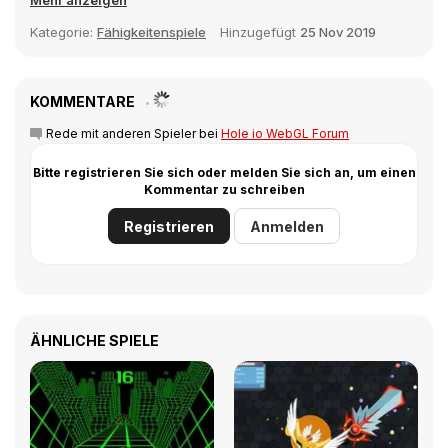
Mehr anzeigen
Physikpuzzle und Battle-Royale-Mechanismen
Kategorie:
Fähigkeitenspiele
Hinzugefügt
25 Nov 2019
verbindet, ist Hole.io eine exzellente Wahl. Mit seinem
einzigartigen Gameplay und den süchtig machenden
Mechanismen wird es dich stundenlang unterhalten.
Habe viel Spaß mit Hole.io auf Y8. com!
KOMMENTARE
Rede mit anderen Spieler bei
Hole io WebGL Forum
Bitte registrieren Sie sich oder melden Sie sich an, um einen
Kommentar zu schreiben
Registrieren
Anmelden
ÄHNLICHE SPIELE