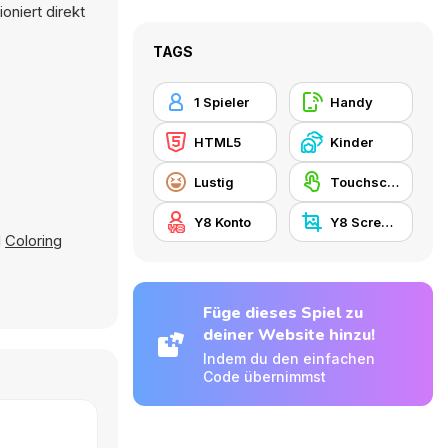
niert direkt
TAGS
1 Spieler
Handy
HTML5
Kinder
Lustig
Touchscreen
Y8 Konto
Y8 Screenshot
d
Coloring
Füge dieses Spiel zu
deiner Website hinzu!
Indem du den einfachen
Code übernimmst