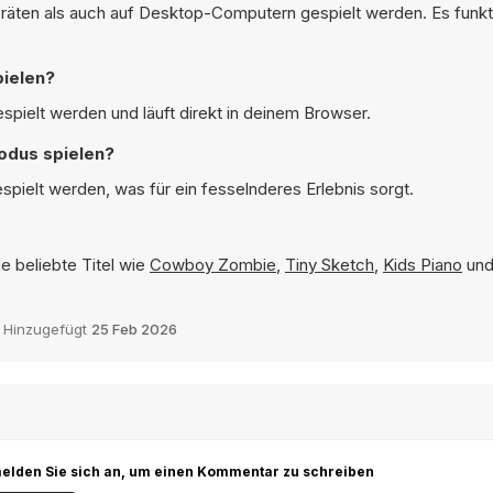
äten als auch auf Desktop-Computern gespielt werden. Es funktio
pielen?
pielt werden und läuft direkt in deinem Browser.
odus spielen?
pielt werden, was für ein fesselnderes Erlebnis sorgt.
e beliebte Titel wie
Cowboy Zombie
,
Tiny Sketch
,
Kids Piano
un
Hinzugefügt
25 Feb 2026
r melden Sie sich an, um einen Kommentar zu schreiben