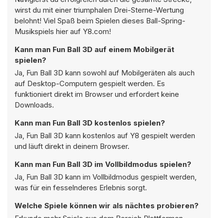
wirst du mit einer triumphalen Drei-Sterne-Wertung
belohnt! Viel Spaß beim Spielen dieses Ball-Spring-
Musikspiels hier auf Y8.com!
Kann man Fun Ball 3D auf einem Mobilgerät
spielen?
Ja, Fun Ball 3D kann sowohl auf Mobilgeräten als auch
auf Desktop-Computern gespielt werden. Es
funktioniert direkt im Browser und erfordert keine
Downloads.
Kann man Fun Ball 3D kostenlos spielen?
Ja, Fun Ball 3D kann kostenlos auf Y8 gespielt werden
und läuft direkt in deinem Browser.
Kann man Fun Ball 3D im Vollbildmodus spielen?
Ja, Fun Ball 3D kann im Vollbildmodus gespielt werden,
was für ein fesselnderes Erlebnis sorgt.
Welche Spiele können wir als nächtes probieren?