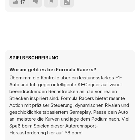
17
SPIELBESCHREIBUNG
Worum geht es bei Formula Racers?
Übernimm die Kontrolle über ein leistungsstarkes F1-
Auto und tritt gegen intelligente KI-Gegner auf visuell
beeindruckenden Rennstrecken an, die von realen
Strecken inspiriert sind. Formula Racers bietet rasante
Action mit präziser Steuerung, dynamischen Rivalen und
geschicklichkeitsbasiertem Gameplay. Passe dein Auto
an, meistere die Kurven und jage dem Podium nach. Viel
Spaß beim Spielen dieser Autorennsport-
Herausforderung hier auf Y8.com!