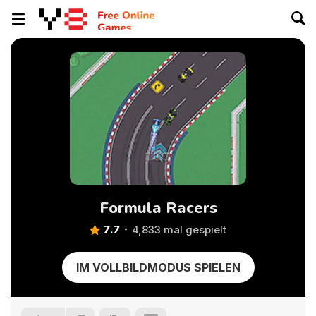
Formula Racers
7.7
4,833 mal gespielt
IM VOLLBILDMODUS SPIELEN