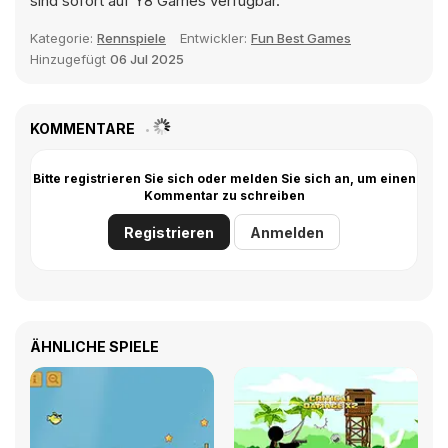
sind sofort auf Y8 Games verfügbar.
Kategorie:
Rennspiele
Entwickler:
Fun Best Games
Hinzugefügt
06 Jul 2025
KOMMENTARE
Bitte registrieren Sie sich oder melden Sie sich an, um einen
Kommentar zu schreiben
Registrieren
Anmelden
ÄHNLICHE SPIELE