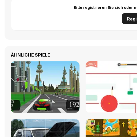
Bitte registrieren Sie sich ode
Regi
ÄHNLICHE SPIELE