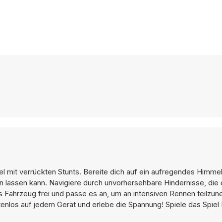
piel mit verrückten Stunts. Bereite dich auf ein aufregendes Himm
gen lassen kann. Navigiere durch unvorhersehbare Hindernisse, die
es Fahrzeug frei und passe es an, um an intensiven Rennen teilzu
tenlos auf jedem Gerät und erlebe die Spannung! Spiele das Spiel