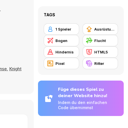
.
TAGS
1 Spieler
Ausrüstungs-Upgrade kaufen
Bogen
Flucht
Hindernis
HTML5
Pixel
Ritter
ense
,
Knight
Füge dieses Spiel zu
deiner Website hinzu!
Indem du den einfachen
Code übernimmst