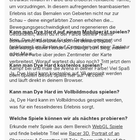
um vorzudringen. In diesem aufregenden teambasierten
Erlebnis ist das Bemalen von Gebieten nicht nur zur
Schau – deine eingefärbten Zonen erhöhen die
Bewegungsgeschwindigkeit und regenerieren die
Kann man Dye Hard auf einem Mobilgerät spielen?
Gesundheit, wenn du in der Farbe deines Teams
Nein, Dye Hard ist nur für den Desktop geeignet und
schwimmst. Koordiniere dich mit deinem Squad,
funktioniert am Besten auf Computern mit einer Tastatur
überwältige deine Feinde und dränge zum Sieg, indem
oder Maus.
du deine Farbe über jeden Zentimeter der Karte
verbreitest. Worauf wartest du also noch? Tritt jetzt dem
Kann man Dye Hard kostenlos spielen?
Kampf bei und male die Arena in deiner Farbe! Viel Spaß
Ja, Dye Hard kann kostenlos auf Y8 gespielt werden
beim Spielen dieses Spiels hier auf Y8.com!
und läuft direkt in deinem Browser.
Kann man Dye Hard im Vollbildmodus spielen?
Ja, Dye Hard kann im Vollbildmodus gespielt werden,
was für ein fesselnderes Erlebnis sorgt.
Welche Spiele können wir als nächtes probieren?
Erkunde mehr Spiele aus dem Bereich
WebGL Spiele
und finde beliebte Titel wie
Racer 3D
,
Portrait of an