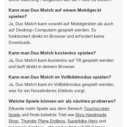
Kann man Duo Match auf einem Mobilgerät
spielen?
Ja, Duo Match kann sowohl auf Mobilgeräten als auch
auf Desktop-Computern gespielt werden. Es
funktioniert direkt im Browser und erfordert keine
Downloads.
Kann man Duo Match kostenlos spielen?
Ja, Duo Match kann kostenlos auf Y8 gespielt werden
und läuft direkt in deinem Browser.
Kann man Duo Match im Vollbildmodus spielen?
Ja, Duo Match kann im Vollbildmodus gespielt werden,
was für ein fesselnderes Erlebnis sorgt.
Welche Spiele können wir als nächtes probieren?
Erkunde mehr Spiele aus dem Bereich
Touchscreen
Spiele
und finde beliebte Titel wie
Eliza Handmade
Shop
,
Thunder Plane Endless
,
Superbike Hero
und