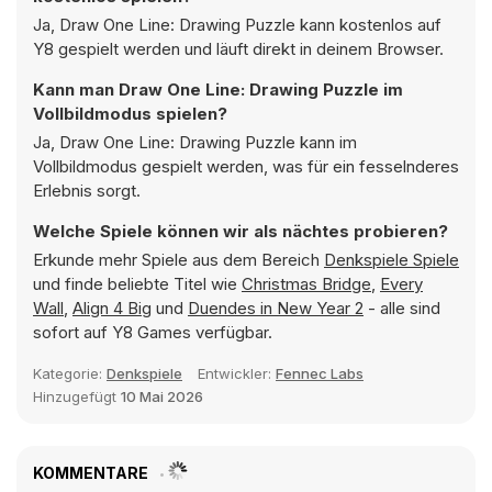
Ja, Draw One Line: Drawing Puzzle kann kostenlos auf
Y8 gespielt werden und läuft direkt in deinem Browser.
Kann man Draw One Line: Drawing Puzzle im
Vollbildmodus spielen?
Ja, Draw One Line: Drawing Puzzle kann im
Vollbildmodus gespielt werden, was für ein fesselnderes
Erlebnis sorgt.
Welche Spiele können wir als nächtes probieren?
Erkunde mehr Spiele aus dem Bereich
Denkspiele Spiele
und finde beliebte Titel wie
Christmas Bridge
,
Every
Wall
,
Align 4 Big
und
Duendes in New Year 2
- alle sind
sofort auf Y8 Games verfügbar.
Kategorie:
Denkspiele
Entwickler:
Fennec Labs
Hinzugefügt
10 Mai 2026
KOMMENTARE