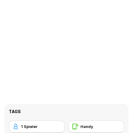
TAGS
1 Spieler
Handy