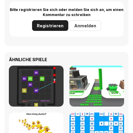
Bitte registrieren Sie sich oder melden Sie sich an, um einen
Kommentar zu schreiben
Registrieren
Anmelden
ÄHNLICHE SPIELE