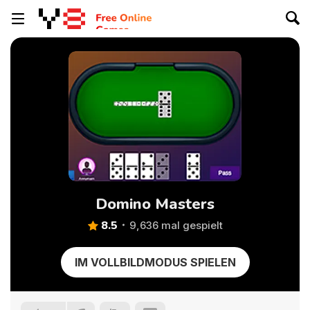
Domino Masters
8.5
9,636 mal gespielt
IM VOLLBILDMODUS SPIELEN