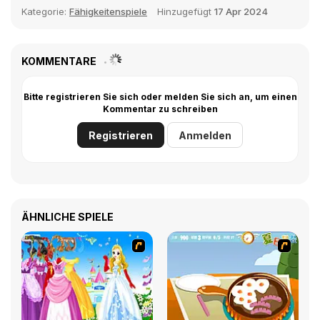
Kategorie:
Fähigkeitenspiele
Hinzugefügt
17 Apr 2024
KOMMENTARE
Bitte registrieren Sie sich oder melden Sie sich an, um einen
Kommentar zu schreiben
Registrieren
Anmelden
ÄHNLICHE SPIELE