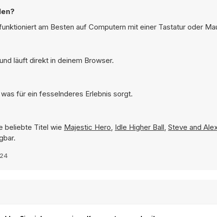
len?
 funktioniert am Besten auf Computern mit einer Tastatur oder Ma
nd läuft direkt in deinem Browser.
was für ein fesselnderes Erlebnis sorgt.
e beliebte Titel wie
Majestic Hero
,
Idle Higher Ball
,
Steve and Alex 
gbar.
024