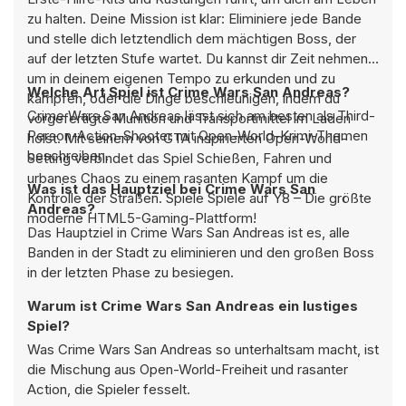
zu halten. Deine Mission ist klar: Eliminiere jede Bande
und stelle dich letztendlich dem mächtigen Boss, der
auf der letzten Stufe wartet. Du kannst dir Zeit nehmen,
um in deinem eigenen Tempo zu erkunden und zu
Welche Art Spiel ist Crime Wars San Andreas?
kämpfen, oder die Dinge beschleunigen, indem du
Crime Wars San Andreas lässt sich am besten als Third-
vorgefertigte Munition und Transportmittel im Laden
Person-Action-Shooter mit Open-World-Krimi-Themen
holst. Mit seinem von GTA inspirierten Open-World-
beschreiben.
Setting verbindet das Spiel Schießen, Fahren und
urbanes Chaos zu einem rasanten Kampf um die
Was ist das Hauptziel bei Crime Wars San
Kontrolle der Straßen. Spiele Spiele auf Y8 – Die größte
Andreas?
moderne HTML5-Gaming-Plattform!
Das Hauptziel in Crime Wars San Andreas ist es, alle
Banden in der Stadt zu eliminieren und den großen Boss
in der letzten Phase zu besiegen.
Warum ist Crime Wars San Andreas ein lustiges
Spiel?
Was Crime Wars San Andreas so unterhaltsam macht, ist
die Mischung aus Open-World-Freiheit und rasanter
Action, die Spieler fesselt.