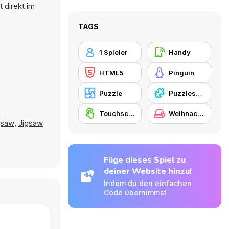
 direkt im
TAGS
1 Spieler
Handy
HTML5
Pinguin
Puzzle
Puzzlespiel
Touchscreen
Weihnachten
gsaw
,
Jigsaw
Füge dieses Spiel zu
deiner Website hinzu!
Indem du den einfachen
Code übernimmst