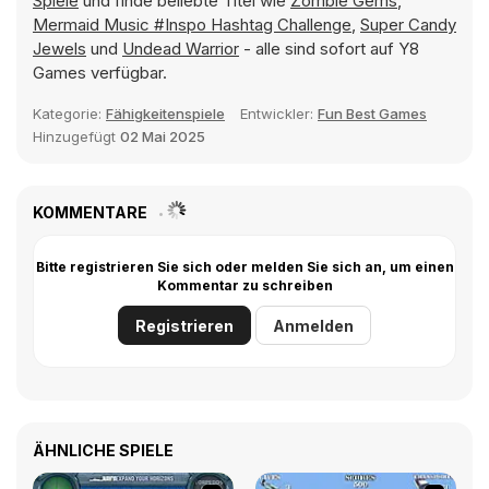
Spiele
und finde beliebte Titel wie
Zombie Gems
,
Mermaid Music #Inspo Hashtag Challenge
,
Super Candy
Jewels
und
Undead Warrior
- alle sind sofort auf Y8
Games verfügbar.
Kategorie:
Fähigkeitenspiele
Entwickler:
Fun Best Games
Hinzugefügt
02 Mai 2025
KOMMENTARE
Bitte registrieren Sie sich oder melden Sie sich an, um einen
Kommentar zu schreiben
Registrieren
Anmelden
ÄHNLICHE SPIELE