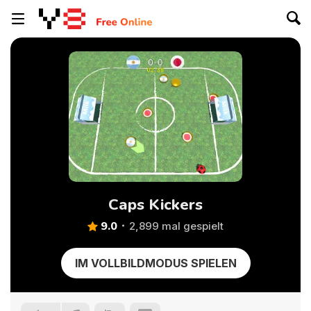
Caps Kickers
9.0
2,899 mal gespielt
IM VOLLBILDMODUS SPIELEN