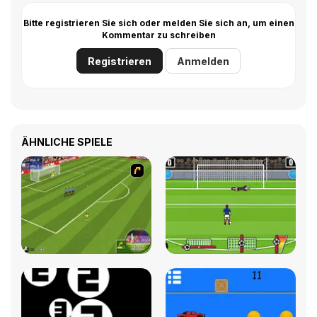
Bitte registrieren Sie sich oder melden Sie sich an, um einen
Kommentar zu schreiben
Registrieren
Anmelden
ÄHNLICHE SPIELE