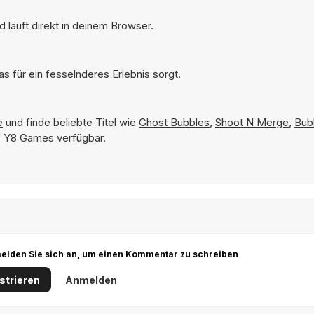
 läuft direkt in deinem Browser.
s für ein fesselnderes Erlebnis sorgt.
e
und finde beliebte Titel wie
Ghost Bubbles
,
Shoot N Merge
,
Bub
uf Y8 Games verfügbar.
r melden Sie sich an, um einen Kommentar zu schreiben
strieren
Anmelden