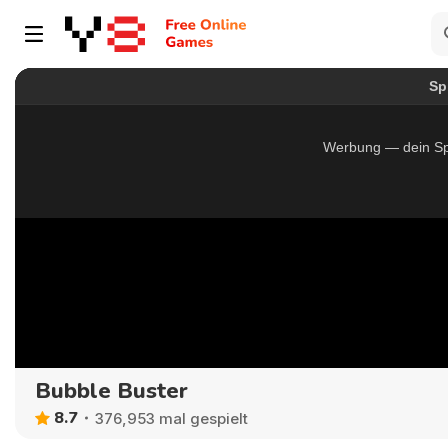
Bubble Buster
8.7
376,953 mal gespielt