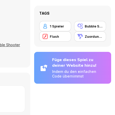
TAGS
1 Spieler
Bubble Shooter
Flash
Zuordungsspiel
ble Shooter
Füge dieses Spiel zu
deiner Website hinzu!
Indem du den einfachen
Code übernimmst