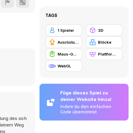
TAGS
1 Spieler
3D
Ausrüstungs-Upgrade kaufen
Blöcke
Maus-Geschicklichkeit
Plattformen
WebGL
Füge dieses Spiel zu
deiner Website hinzu!
Indem du den einfachen
Code übernimmst
htung des sich
f deinem Weg
ins