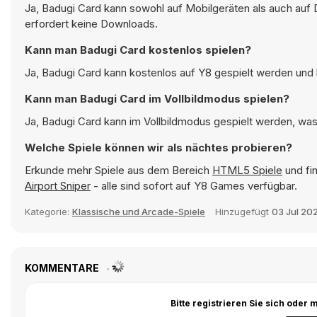
Ja, Badugi Card kann sowohl auf Mobilgeräten als auch auf
erfordert keine Downloads.
Kann man Badugi Card kostenlos spielen?
Ja, Badugi Card kann kostenlos auf Y8 gespielt werden und l
Kann man Badugi Card im Vollbildmodus spielen?
Ja, Badugi Card kann im Vollbildmodus gespielt werden, was 
Welche Spiele können wir als nächtes probieren?
Erkunde mehr Spiele aus dem Bereich
HTML5 Spiele
und fin
Airport Sniper
- alle sind sofort auf Y8 Games verfügbar.
Kategorie:
Klassische und Arcade-Spiele
Hinzugefügt
03 Jul 20
KOMMENTARE
Bitte registrieren Sie sich ode