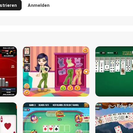
strieren
Anmelden