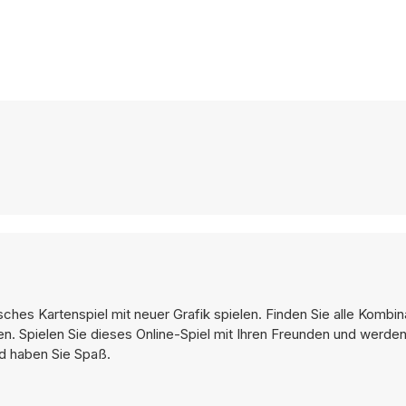
isches Kartenspiel mit neuer Grafik spielen. Finden Sie alle Kombi
n. Spielen Sie dieses Online-Spiel mit Ihren Freunden und werden
nd haben Sie Spaß.