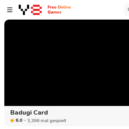
Badugi Card
6.0
3,396 mal gespielt