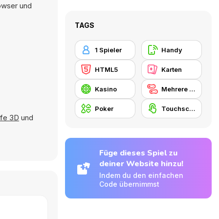
rowser und
TAGS
1 Spieler
Handy
HTML5
Karten
Kasino
Mehrere Spieler
Poker
Touchscreen
ife 3D
und
Füge dieses Spiel zu
deiner Website hinzu!
Indem du den einfachen
Code übernimmst