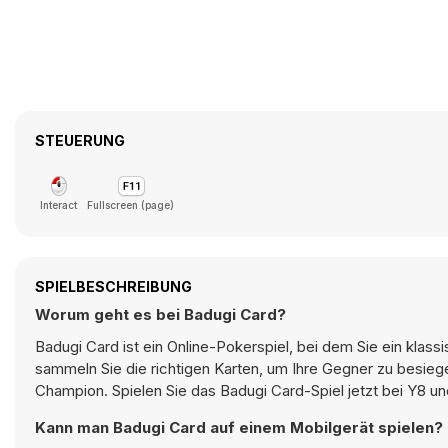
STEUERUNG
Interact
Fullscreen (page)
SPIELBESCHREIBUNG
Worum geht es bei Badugi Card?
Badugi Card ist ein Online-Pokerspiel, bei dem Sie ein klass
sammeln Sie die richtigen Karten, um Ihre Gegner zu besiege
Champion. Spielen Sie das Badugi Card-Spiel jetzt bei Y8 u
Kann man Badugi Card auf einem Mobilgerät spielen?