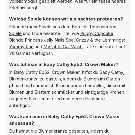
Vollbildmodus gespielt werden, was für ein fesselnderes
Erlebnis sorgt.
Welche Spiele können wir als nächtes probieren?
Erkunde mehr Spiele aus dem Bereich
Touchscreen
Spiele
und finde beliebte Titel wie
Puppy Cupcake
,
Blonde Princess Jelly Nails Spa
,
Grizzy & the Lemmings:
Yummy Run
und
My Little Car Wash
- alle sind sofort auf
Y8 Games verfügbar.
Was tut man in Baby Cathy Ep52: Crown Maker?
In Baby Cathy Ep52: Crown Maker, hilfst du Baby Cathy,
Blumenkronen zu basteln, indem du Blumen im Garten
pflanzt und sammelst, Kronenböden herstellst, diese mit
Blumen und Blättern schmückst und einzigartige Kronen
für jedes Familienmitglied und deren Haustiere
anfertigst.
Was kann man in Baby Cathy Ep52: Crown Maker
anpassen?
Du kannst die Blumenkränze gestalten, indem du