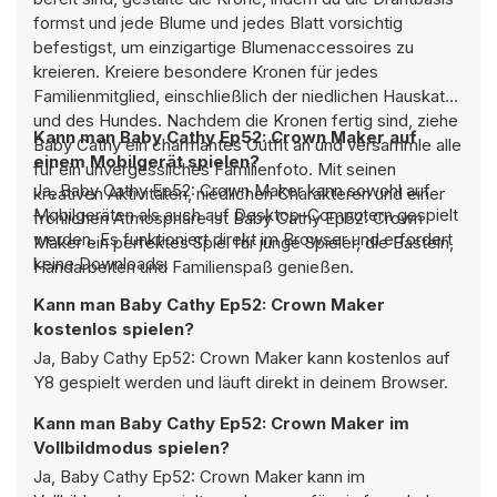
formst und jede Blume und jedes Blatt vorsichtig
befestigst, um einzigartige Blumenaccessoires zu
kreieren. Kreiere besondere Kronen für jedes
Familienmitglied, einschließlich der niedlichen Hauskatze
und des Hundes. Nachdem die Kronen fertig sind, ziehe
Kann man Baby Cathy Ep52: Crown Maker auf
Baby Cathy ein charmantes Outfit an und versammle alle
einem Mobilgerät spielen?
für ein unvergessliches Familienfoto. Mit seinen
Ja, Baby Cathy Ep52: Crown Maker kann sowohl auf
kreativen Aktivitäten, niedlichen Charakteren und einer
Mobilgeräten als auch auf Desktop-Computern gespielt
fröhlichen Atmosphäre ist Baby Cathy Ep52: Crown
werden. Es funktioniert direkt im Browser und erfordert
Maker ein perfektes Spiel für junge Spieler, die Basteln,
keine Downloads.
Handarbeiten und Familienspaß genießen.
Kann man Baby Cathy Ep52: Crown Maker
kostenlos spielen?
Ja, Baby Cathy Ep52: Crown Maker kann kostenlos auf
Y8 gespielt werden und läuft direkt in deinem Browser.
Kann man Baby Cathy Ep52: Crown Maker im
Vollbildmodus spielen?
Ja, Baby Cathy Ep52: Crown Maker kann im