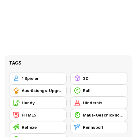
TAGS
1 Spieler
3D
Ausrüstungs-Upgrade kaufen
Ball
Handy
Hindernis
HTML5
Maus-Geschicklichkeit
Reflexe
Rennsport