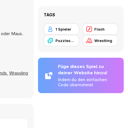
TAGS
1 Spieler
Flash
r oder Maus.
Puzzlespiel
Wrestling
Füge dieses Spiel zu
deiner Website hinzu!
ends
,
Wrassling
Indem du den einfachen
Code übernimmst