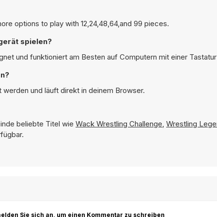
ore options to play with 12,24,48,64,and 99 pieces.
gerät spielen?
eignet und funktioniert am Besten auf Computern mit einer Tastatu
en?
lt werden und läuft direkt in deinem Browser.
inde beliebte Titel wie
Wack Wrestling Challenge
,
Wrestling Leg
rfügbar.
r melden Sie sich an, um einen Kommentar zu schreiben