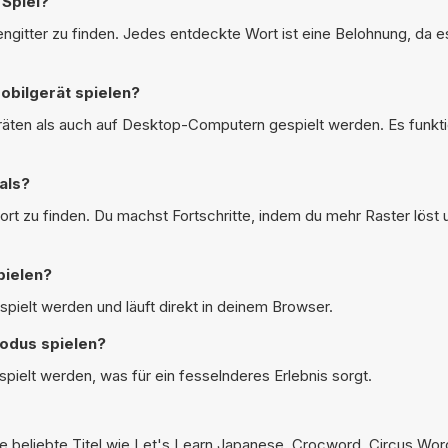
 Spiel?
gitter zu finden. Jedes entdeckte Wort ist eine Belohnung, da e
bilgerät spielen?
äten als auch auf Desktop-Computern gespielt werden. Es funktio
als?
wort zu finden. Du machst Fortschritte, indem du mehr Raster löst
pielen?
pielt werden und läuft direkt in deinem Browser.
odus spielen?
pielt werden, was für ein fesselnderes Erlebnis sorgt.
e beliebte Titel wie
Let's Learn Japanese
,
Crocword
,
Circus Wor