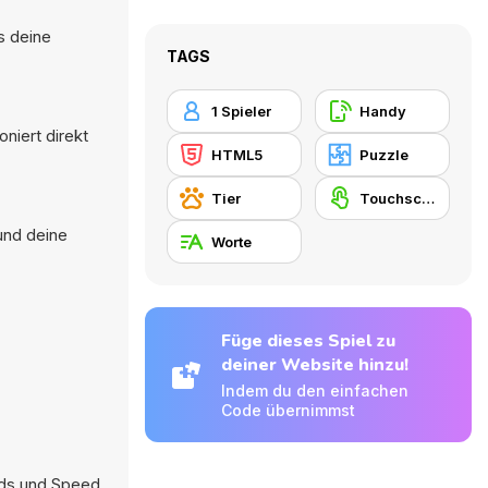
s deine
TAGS
1 Spieler
Handy
niert direkt
HTML5
Puzzle
Tier
Touchscreen
 und deine
Worte
Füge dieses Spiel zu
deiner Website hinzu!
Indem du den einfachen
Code übernimmst
ds
und
Speed