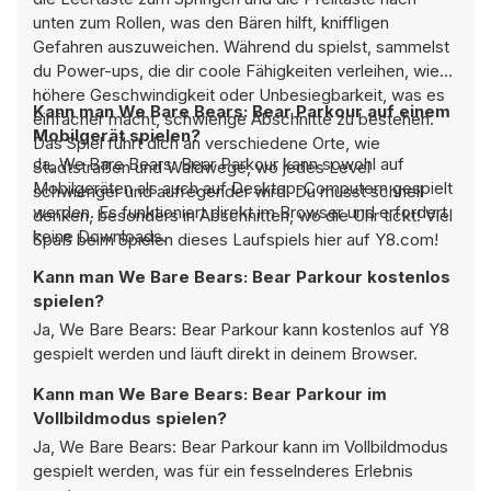
unten zum Rollen, was den Bären hilft, kniffligen
Gefahren auszuweichen. Während du spielst, sammelst
du Power-ups, die dir coole Fähigkeiten verleihen, wie
höhere Geschwindigkeit oder Unbesiegbarkeit, was es
Kann man We Bare Bears: Bear Parkour auf einem
einfacher macht, schwierige Abschnitte zu bestehen.
Mobilgerät spielen?
Das Spiel führt dich an verschiedene Orte, wie
Ja, We Bare Bears: Bear Parkour kann sowohl auf
Stadtstraßen und Waldwege, wo jedes Level
Mobilgeräten als auch auf Desktop-Computern gespielt
schwieriger und aufregender wird. Du musst schnell
werden. Es funktioniert direkt im Browser und erfordert
denken, besonders in Abschnitten, wo die Uhr tickt! Viel
keine Downloads.
Spaß beim Spielen dieses Laufspiels hier auf Y8.com!
Kann man We Bare Bears: Bear Parkour kostenlos
spielen?
Ja, We Bare Bears: Bear Parkour kann kostenlos auf Y8
gespielt werden und läuft direkt in deinem Browser.
Kann man We Bare Bears: Bear Parkour im
Vollbildmodus spielen?
Ja, We Bare Bears: Bear Parkour kann im Vollbildmodus
gespielt werden, was für ein fesselnderes Erlebnis