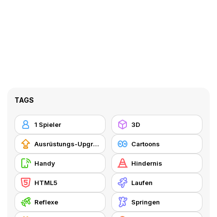
TAGS
1 Spieler
3D
Ausrüstungs-Upgrade kaufen
Cartoons
Handy
Hindernis
HTML5
Laufen
Reflexe
Springen