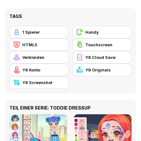
TAGS
1 Spieler
Handy
HTML5
Touchscreen
Verkleiden
Y8 Cloud Save
Y8 Konto
Y8 Originals
Y8 Screenshot
TEIL EINER SERIE: TODDIE DRESSUP