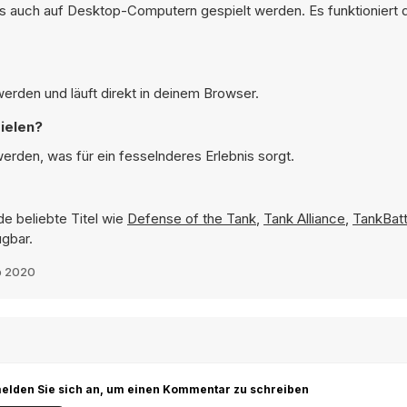
ls auch auf Desktop-Computern gespielt werden. Es funktioniert d
werden und läuft direkt in deinem Browser.
ielen?
werden, was für ein fesselnderes Erlebnis sorgt.
de beliebte Titel wie
Defense of the Tank
,
Tank Alliance
,
TankBatt
ügbar.
b 2020
r melden Sie sich an, um einen Kommentar zu schreiben