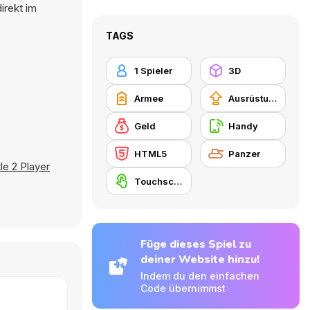
irekt im
TAGS
1 Spieler
3D
Armee
Ausrüstungs-Upgrade kaufen
Geld
Handy
HTML5
Panzer
le 2 Player
Touchscreen
Füge dieses Spiel zu
deiner Website hinzu!
Indem du den einfachen
Code übernimmst