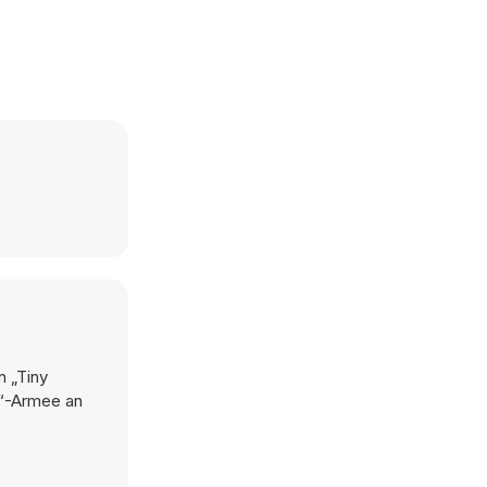
n „Tiny
es“-Armee an