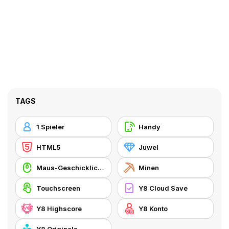
TAGS
1 Spieler
Handy
HTML5
Juwel
Maus-Geschicklichkeit
Minen
Touchscreen
Y8 Cloud Save
Y8 Highscore
Y8 Konto