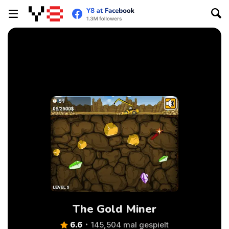
The Gold Miner
6.6
145,504 mal gespielt