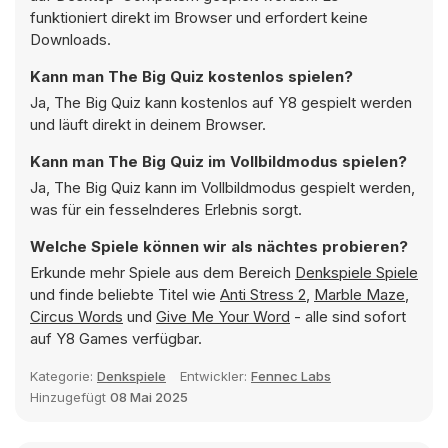
funktioniert direkt im Browser und erfordert keine
Downloads.
Kann man The Big Quiz kostenlos spielen?
Ja, The Big Quiz kann kostenlos auf Y8 gespielt werden
und läuft direkt in deinem Browser.
Kann man The Big Quiz im Vollbildmodus spielen?
Ja, The Big Quiz kann im Vollbildmodus gespielt werden,
was für ein fesselnderes Erlebnis sorgt.
Welche Spiele können wir als nächtes probieren?
Erkunde mehr Spiele aus dem Bereich
Denkspiele Spiele
und finde beliebte Titel wie
Anti Stress 2
,
Marble Maze
,
Circus Words
und
Give Me Your Word
- alle sind sofort
auf Y8 Games verfügbar.
Kategorie:
Denkspiele
Entwickler:
Fennec Labs
Hinzugefügt
08 Mai 2025