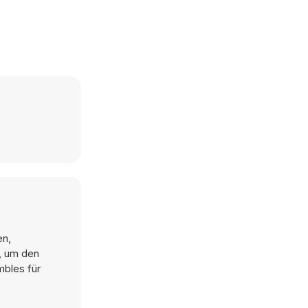
en,
l, um den
mbles für