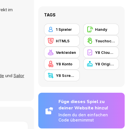
rekt im
TAGS
1 Spieler
Handy
HTML5
Touchscreen
Verkleiden
Y8 Cloud Save
Y8 Konto
Y8 Originals
ide
und
Sailor
Y8 Screenshot
Füge dieses Spiel zu
deiner Website hinzu!
Indem du den einfachen
Code übernimmst