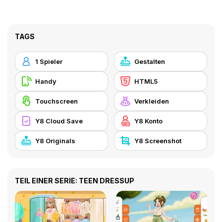
TAGS
1 Spieler
Gestalten
Handy
HTML5
Touchscreen
Verkleiden
Y8 Cloud Save
Y8 Konto
Y8 Originals
Y8 Screenshot
TEIL EINER SERIE: TEEN DRESSUP